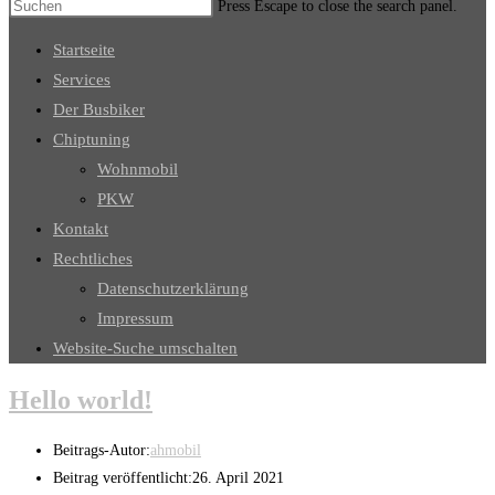
Press Escape to close the search panel.
Startseite
Services
Der Busbiker
Chiptuning
Wohnmobil
PKW
Kontakt
Rechtliches
Datenschutzerklärung
Impressum
Website-Suche umschalten
Hello world!
Beitrags-Autor:
ahmobil
Beitrag veröffentlicht:
26. April 2021